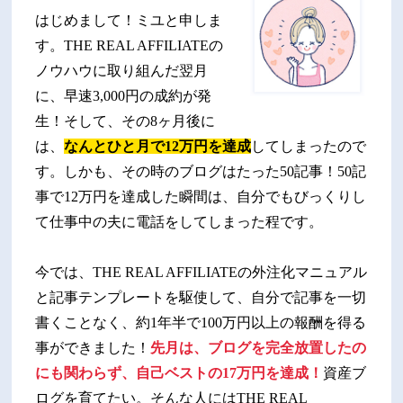
はじめまして！ミユと申しま
す。THE REAL AFFILIATEの
ノウハウに取り組んだ翌月
に、早速3,000円の成約が発
生！そして、その8ヶ月後に
は、
なんとひと月で12万円を達成
してしまったので
す。しかも、その時のブログはたった50記事！50記
事で12万円を達成した瞬間は、自分でもびっくりし
て仕事中の夫に電話をしてしまった程です。
今では、THE REAL AFFILIATEの外注化マニュアル
と記事テンプレートを駆使して、自分で記事を一切
書くことなく、約1年半で100万円以上の報酬を得る
事ができました！
先月は、ブログを完全放置したの
にも関わらず、自己ベストの17万円を達成！
資産ブ
ログを育てたい。そんな人にはTHE REAL